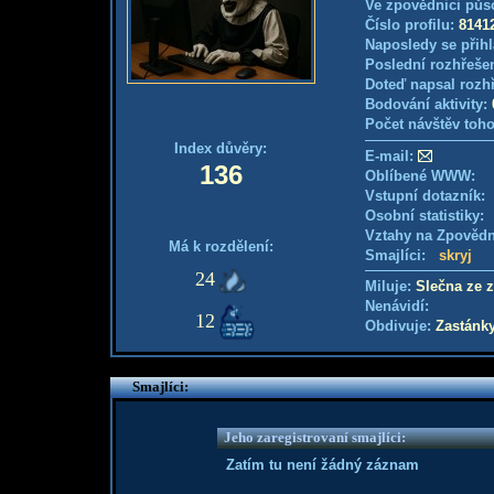
Ve zpovědnici půs
Číslo profilu:
8141
Naposledy se přihl
Poslední rozhřešen
Doteď napsal rozh
Bodování aktivity:
Počet návštěv toho
Index důvěry:
E-mail:
136
Oblíbené WWW:
Vstupní dotazník
Osobní statistiky
Vztahy na Zpověd
Má k rozdělení:
Smajlíci:
skryj
24
Miluje:
Slečna ze 
Nenávidí:
12
Obdivuje:
Zastánk
Smajlíci:
Jeho zaregistrovaní smajlíci:
Zatím tu není žádný záznam