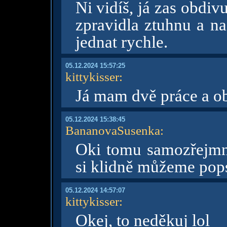
Ni vidíš, já zas obdiv
zpravidla ztuhnu a 
jednat rychle.
05.12.2024 15:57:25
kittykisser
:
Já mam dvě práce a ob
05.12.2024 15:38:45
BananovaSusenka
:
Oki tomu samozřejmn
si klidně můžeme pop
05.12.2024 14:57:07
kittykisser
:
Okej, to neděkuj lol