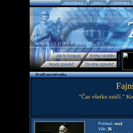
REGISTRACE
TABLO
STATISTIKA
Profil návštěvníka
Fajn
"Čas všetko zničí." K
Pohlaví:
muž
Věk:
36