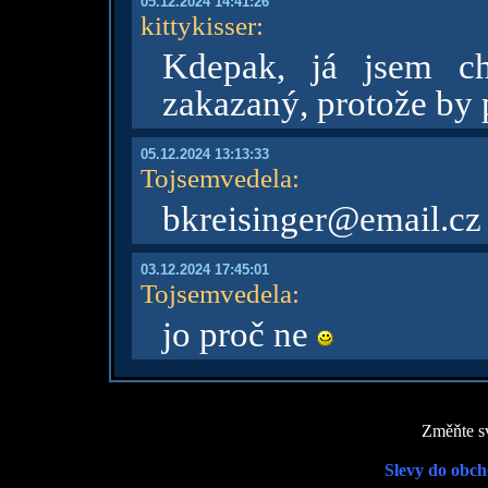
05.12.2024 14:41:26
kittykisser
:
Kdepak, já jsem ch
zakazaný, protože by p
05.12.2024 13:13:33
Tojsemvedela
:
bkreisinger@email.cz
03.12.2024 17:45:01
Tojsemvedela
:
jo proč ne
Změňte sv
Slevy do obch