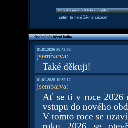
Nalezl a navštívil tyto smajlíky:
Zatím tu není žádný záznam
Osobní návštěvní kniha
01.01.2026 20:42:35
jsembarva
:
Také děkuji!
01.01.2026 10:59:12
jsembarva
:
Ať se ti v roce 2026 
vstupu do nového obd
V tomto roce se uzaví
roku 2026 se otevř