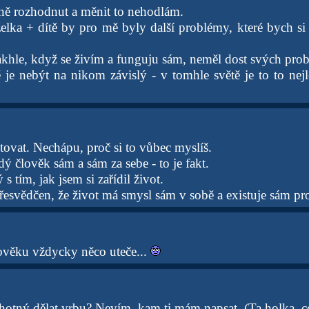
vně rozhodnut a měnit to nehodlám.
elka + dítě by pro mě byly další problémy, které bych si 
akhle, když se živím a funguju sám, neměl dost svých pro
 je nebýt na nikom závislý - v tomhle světě je to to nejl
tovat. Nechápu, proč si to vůbec myslíš.
dý člověk sám a sám za sebe - to je fakt.
s tím, jak jsem si zařídil život.
řesvědčen, že život má smysl sám v sobě a existuje sám pr
věku vždycky něco uteče...
hotný dělat vrbu? Nevím, kam ti mám napsat. (Ta holka, co