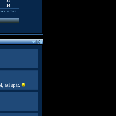
15
14
Počet rozhřeš.
l, asi spát.