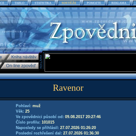
ACE
TABLO
STATISTIKA
SOUTĚŽE
POMOZTE
REKLAMA
Ravenor
Pohlaví:
muž
Věk:
25
Ve zpovědnici působí od:
09.08.2017 20:27:46
Číslo profilu:
101015
Naposledy se přihlásil:
27.07.2026 01:26:20
Poslední rozhřešení dal:
27.07.2026 01:36:30