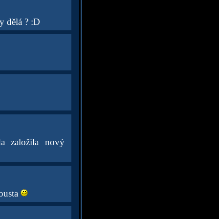
y dělá ? :D
a založila nový
pousta