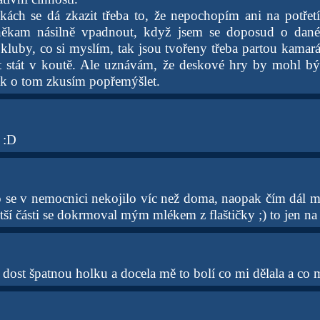
ách se dá zkazit třeba to, že nepochopím ani na potřetí
někam násilně vpadnout, když jsem se doposud o dané
kluby, co si myslím, tak jsou tvořeny třeba partou kamará
tat stát v koutě. Ale uznávám, že deskové hry by mohl b
tak o tom zkusím popřemýšlet.
 :D
se v nemocnici nekojilo víc než doma, naopak čím dál mí
tší části se dokrmoval mým mlékem z flaštičky ;) to jen na 
 dost špatnou holku a docela mě to bolí co mi dělala a co 