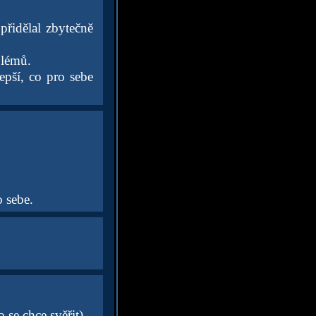
přidělal zbytečně
blémů.
epší, co pro sebe
o sebe.
 se chce svěřit)