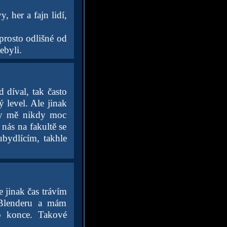
 her a fajn lidí,
prosto odlišné od
ebyli.
 díval, tak často
ý level. Ale jinak
play mě nikdy moc
nás na fakultě se
ubydlícím, takhle
 jinak čas trávím
 Blenderu a mám
do konce. Takové