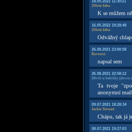
18.05.2022 11:30:21
20letá žába
:
K se můžem něk
16.05.2022 19:28:48
20letá žába
:
Odvážný chlape
26.08.2021 23:00:58
Ravenor
:
napsal sem
26.08.2021 22:58:12
Děvče u babičky
(devce.
Ta tvoje "zp
anonymní mail
09.07.2021 18:28:34
Jackie Stewart
:
Chápu, tak já j
08.07.2021 19:27:03