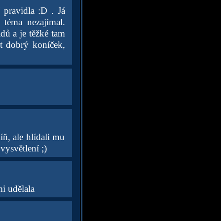
 pravidla :D . Já
 téma nezajímal.
dů a je těžké tam
ýt dobrý koníček,
ň, ale hlídali mu
vysvětlení ;)
mi udělala