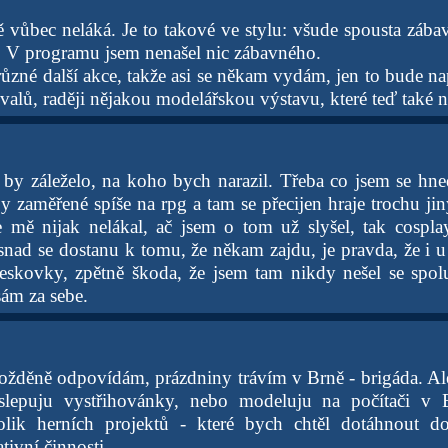
vůbec neláká. Je to takové ve stylu: všude spousta zábavy,
.. V programu jsem nenašel nic zábavného.
různé další akce, takže asi se někam vydám, jen to bude na
ivalů, raději nějakou modelářskou výstavu, které teď také n
 by záleželo, na koho bych narazil. Třeba co jsem se hned
y zaměřené spíše na rpg a tam se přecijen hraje trochu jin
sie mě nijak nelákal, ač jsem o tom už slyšel, tak cos
snad se dostanu k tomu, že někam zajdu, je pravda, že i u 
eskovky, zpětně škoda, že jsem tam nikdy nešel se spol
sám za sebe.
ožděně odpovídám, prázdniny trávím v Brně - brigáda. Ale
 slepuju vystřihovánky, nebo modeluju na počítači v
olik herních projektů - které bych chtěl dotáhnout 
tivní činnosti.