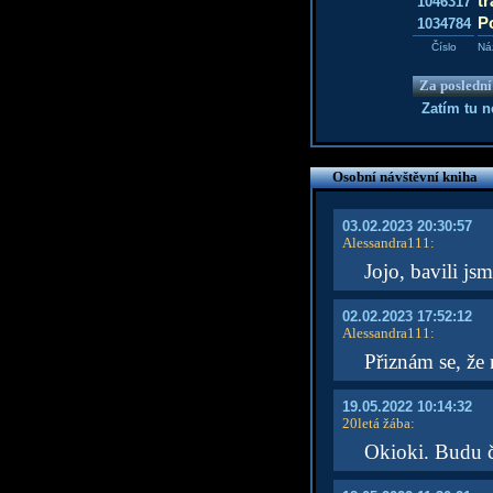
tr
1046317
P
1034784
Číslo
Ná
Za poslední
Zatím tu 
Osobní návštěvní kniha
03.02.2023 20:30:57
Alessandra111
:
Jojo, bavili jsm
02.02.2023 17:52:12
Alessandra111
:
Přiznám se, že
19.05.2022 10:14:32
20letá žába
:
Okioki. Budu č