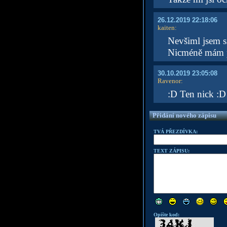
26.12.2019 22:18:06
kaiten
:
Nevšiml jsem si
Nicméně mám poc
30.10.2019 23:05:08
Ravenor
:
:D Ten nick :D
Přidání nového zápisu
TVÁ PŘEZDÍVKA:
TEXT ZÁPISU:
Opište kod: