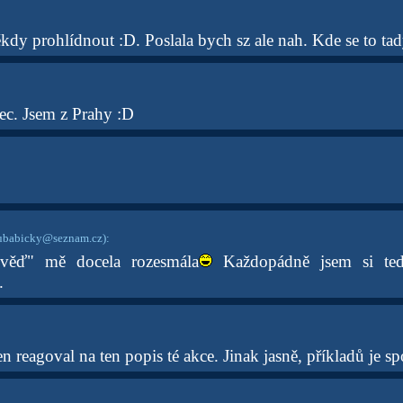
dy prohlídnout :D. Poslala bych sz ale nah. Kde se to tad
c. Jsem z Prahy :D
ubabicky@seznam.cz)
:
ověď" mě docela rozesmála
Každopádně jsem si ted
.
en reagoval na ten popis té akce. Jinak jasně, příkladů je s