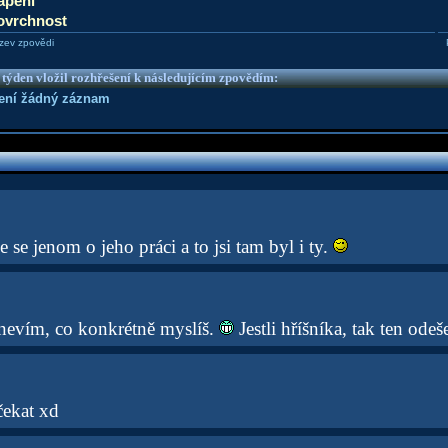
ápení
ovrchnost
zev zpovědi
 týden vložil rozhřešení k následujícím zpovědím:
není žádný záznam
e se jenom o jeho práci a to jsi tam byl i ty.
 nevím, co konkrétně myslíš.
Jestli hříšníka, tak ten odeše
ekat xd