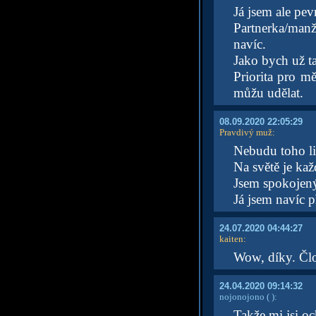
Já jsem ale pe
Partnerka/manž
navíc.
Jako bych už t
Priorita pro mě
můžu udělat.
08.09.2020 22:05:29
Pravdivý muž
:
Nebudu toho li
Na světě je kaž
Jsem spokojený 
Já jsem navíc p
24.07.2020 04:44:27
kaiten
:
Wow, díky. Člo
24.04.2020 09:14:32
nojonojono
( )
:
Takže mi jsi oc