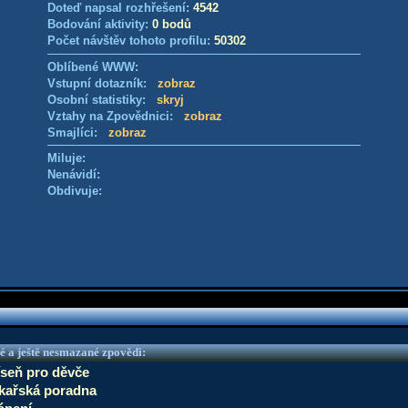
Doteď napsal rozhřešení:
4542
Bodování aktivity:
0 bodů
Počet návštěv tohoto profilu:
50302
Oblíbené WWW:
Vstupní dotazník:
zobraz
Osobní statistiky:
skryj
Vztahy na Zpovědnici:
zobraz
Smajlíci:
zobraz
Miluje:
Nenávidí:
Obdivuje:
é a ještě nesmazané zpovědi:
íseň pro děvče
ékařská poradna