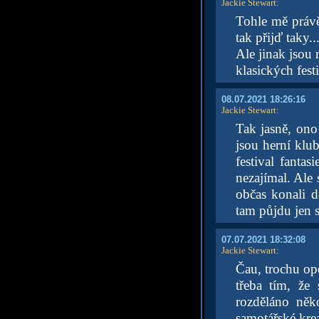
Jackie Stewart
:
Tohle mě právě 
tak přijď taky.
Ale jinak jsou 
klasických fest
08.07.2021 18:26:16
Jackie Stewart
:
Tak jasně, ono
jsou herní klub
festival fanta
nezajímal. Ale 
občas konali d
tam půjdu jen 
07.07.2021 18:32:08
Jackie Stewart
:
Čau, trochu op
třeba tím, že
rozděláno něk
samotářské krea