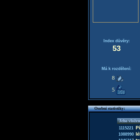
Index důvěry:
53
Má k rozdělení:
8
5
Osobní statistiky:
Jeho vložen
P
1115221
l
1088990