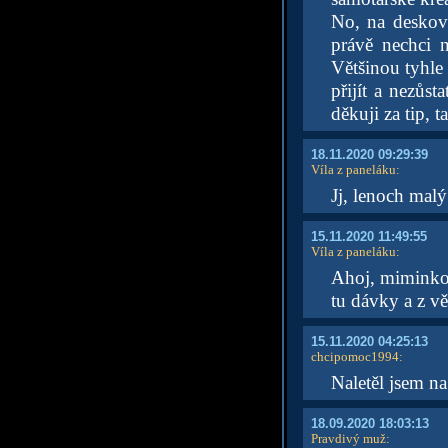
No, na deskovk
právě nechci 
Většinou tyhle 
přijít a nezůs
děkuji za tip, 
18.11.2020 09:29:39
Víla z paneláku
:
Jj, lenoch malý
15.11.2020 11:49:55
Víla z paneláku
:
Ahoj, miminko 
tu dávky a z vě
15.11.2020 04:25:13
chcipomoc1994
:
Naletěl jsem na
18.09.2020 18:03:13
Pravdivý muž
: