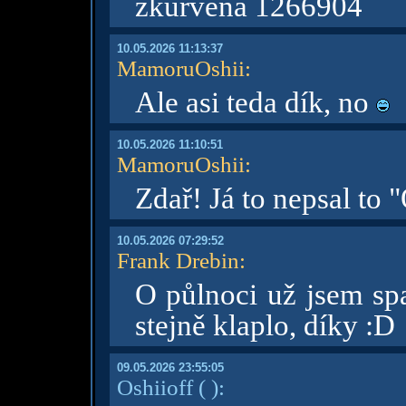
zkurvená 1266904
10.05.2026 11:13:37
MamoruOshii
:
Ale asi teda dík, no
10.05.2026 11:10:51
MamoruOshii
:
Zdař! Já to nepsal to 
10.05.2026 07:29:52
Frank Drebin
:
O půlnoci už jsem sp
stejně klaplo, díky :D
09.05.2026 23:55:05
Oshiioff
( )
: