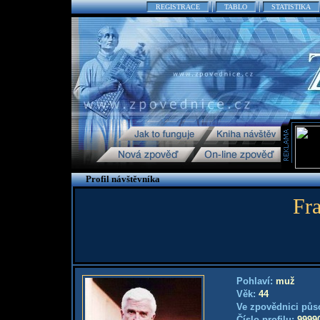
REGISTRACE
TABLO
STATISTIKA
Profil návštěvníka
Fr
Pohlaví:
muž
Věk:
44
Ve zpovědnici půs
Číslo profilu:
9999