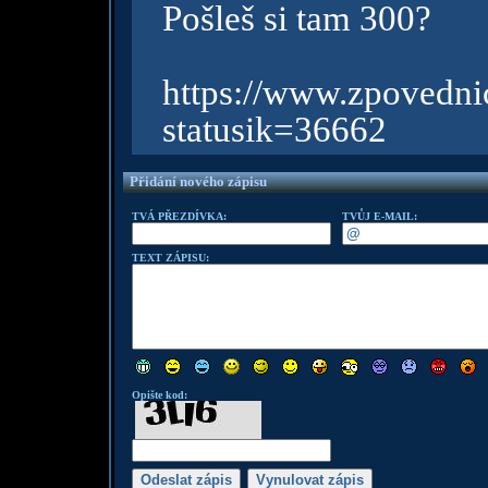
Pošleš si tam 300?
https://www.zpov
statusik=36662
Přidání nového zápisu
TVÁ PŘEZDÍVKA:
TVŮJ E-MAIL:
TEXT ZÁPISU:
Opište kod: