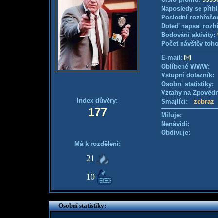
Naposledy se přihl
Poslední rozhřešen
Doteď napsal rozh
Bodování aktivity:
Počet návštěv toho
E-mail:
Oblíbené WWW:
Vstupní dotazník: 
Osobní statistiky
Vztahy na Zpověd
Index důvěry:
Smajlíci:
zobraz
177
Miluje:
Nenávidí:
Obdivuje:
Má k rozdělení:
21
10
Osobní statistiky: