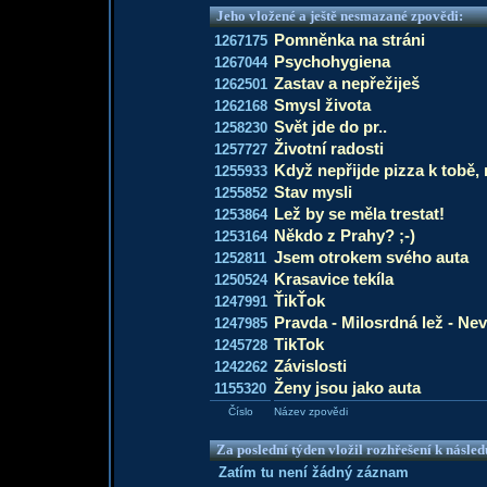
Jeho vložené a ještě nesmazané zpovědi:
Pomněnka na stráni
1267175
Psychohygiena
1267044
Zastav a nepřežiješ
1262501
Smysl života
1262168
Svět jde do pr..
1258230
Životní radosti
1257727
Když nepřijde pizza k tobě, 
1255933
Stav mysli
1255852
Lež by se měla trestat!
1253864
Někdo z Prahy? ;-)
1253164
Jsem otrokem svého auta
1252811
Krasavice tekíla
1250524
ŤikŤok
1247991
Pravda - Milosrdná lež - N
1247985
TikTok
1245728
Závislosti
1242262
Ženy jsou jako auta
1155320
Číslo
Název zpovědi
Za poslední týden vložil rozhřešení k násle
Zatím tu není žádný záznam