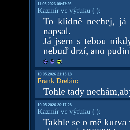
11.05.2026 08:43:26
Kazmír ve výfuku
( )
:
To klidně nechej, já 
napsal.
Já jsem s tebou nikd
nebuď drzí, ano pudi
10.05.2026 21:13:18
Frank Drebin
:
Tohle tady nechám,aby 
10.05.2026 20:17:28
Kazmír ve výfuku
( )
:
Takhle se o mě kurva 