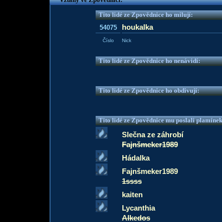
Tito lidé ze Zpovědnice ho milují:
houkalka
54075
Číslo
Nick
Tito lidé ze Zpovědnice ho nenávidí:
Tito lidé ze Zpovědnice ho obdivují:
Tito lidé ze Zpovědnice mu poslali plamíne
Slečna ze záhrobí
Fajnšmeker1989
Hádalka
Fajnšmeker1989
1ssss
kaiten
Lycanthia
Alkedos