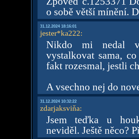
Zpověď č.1253371 Dop
o sobě větší mínění. D
31.12.2024 18:16:01
jester*ka222
:
Nikdo mi nedal v
vystalkovat sama, co
fakt rozesmal, jestli 
A vsechno nej do nov
31.12.2024 10:32:22
zdarjaksviňa
:
Jsem teďka u houka
neviděl. Ještě něco? Př