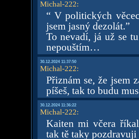
Michal-222
:
“ V politických věce
jsem jasný dezolát.”
To nevadí, já už se t
nepouštím…
30.12.2024 11:37:50
Michal-222
:
Přiznám se, že jsem z
píšeš, tak to budu muse
30.12.2024 11:36:22
Michal-222
:
Kaiten mi včera říka
tak tě taky pozdravuji