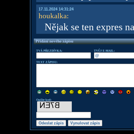
17.11.2024 14:31:24
houkalka
:
Nějak se ten expres na
Přidání nového zápisu
TVÁ PŘEZDÍVKA:
TVŮJ E-MAIL:
TEXT ZÁPISU:
Opište kod: