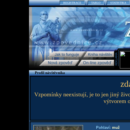
REGISTRACE
TABLO
STATISTIKA
Profil návštěvníka
zd
Vzpomínky neexistují, je to jen jiný živo
výtvorem o
Pohlaví:
muž