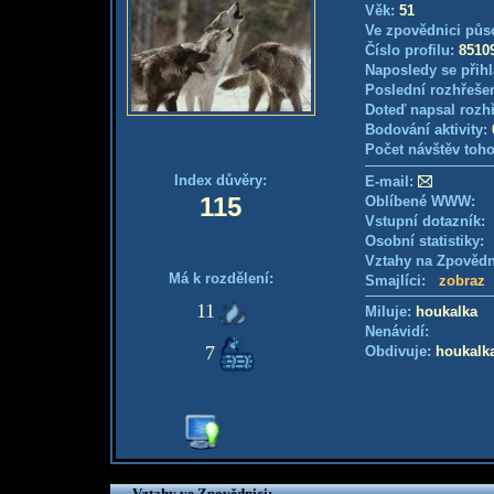
Věk:
51
Ve zpovědnici půs
Číslo profilu:
8510
Naposledy se přihl
Poslední rozhřešen
Doteď napsal rozh
Bodování aktivity:
Počet návštěv toho
Index důvěry:
E-mail:
115
Oblíbené WWW:
Vstupní dotazník
Osobní statistiky
Vztahy na Zpověd
Má k rozdělení:
Smajlíci:
zobraz
11
Miluje:
houkalka
Nenávidí:
7
Obdivuje:
houkalk
Vztahy ve Zpovědnici: