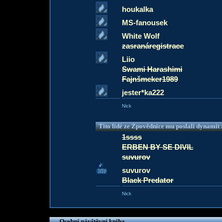
houkalka
MS-fanousek
White Wolf
zasranáregistrace
Liio
Swami Harashimi
Fajnšmeker1989
jester*ka222
Nick
Tito lidé ze Zpovědnice mu poslali dynamit z
1ssss
ERBEN BY SE DIVIL
suvurov
suvurov
Black Predator
Nick
Osobní návštěvní kniha