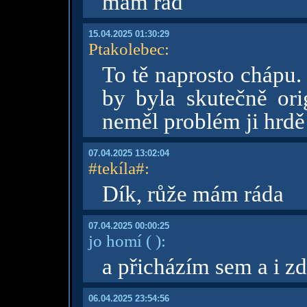
mám rád
15.04.2025 01:30:29
Ptakolebec
:
To tě naprosto chápu.
by byla skutečně ori
neměl problém ji hrdě
07.04.2025 13:02:04
#tekíla#
:
Dík, růže mám ráda
07.04.2025 00:00:25
jo homí
( )
:
a přicházím sem a i z
06.04.2025 23:54:56