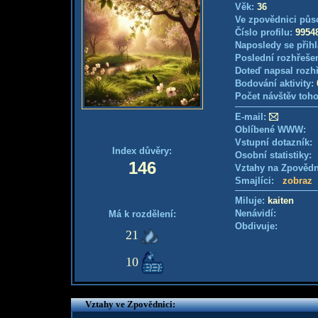
Věk:
36
Ve zpovědnici půs
Číslo profilu:
9954
Naposledy se přihl
Poslední rozhřešen
Doteď napsal rozh
Bodování aktivity:
Počet návštěv toho
E-mail:
Oblíbené WWW:
Vstupní dotazník: 
Index důvěry:
Osobní statistiky
146
Vztahy na Zpověd
Smajlíci:
zobraz
Miluje:
kaiten
Nenávidí:
Má k rozdělení:
Obdivuje:
21
10
Vztahy ve Zpovědnici: