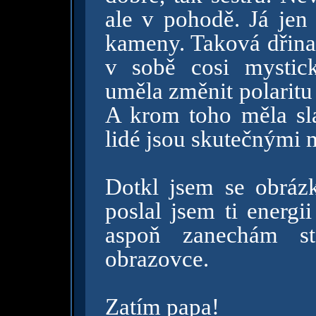
ale v pohodě. Já jen
kameny. Taková dřina.
v sobě cosi mystic
uměla změnit polaritu 
A krom toho měla sla
lidé jsou skutečnými 
Dotkl jsem se obráz
poslal jsem ti energi
aspoň zanechám s
obrazovce.
Zatím papa!