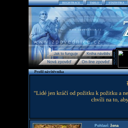
REGISTRACE
TABLO
STATISTIKA
Profil návštěvníka
"Lidé jen kráčí od požitku k požitku a n
chvíli na to, aby
Pohlaví:
žena