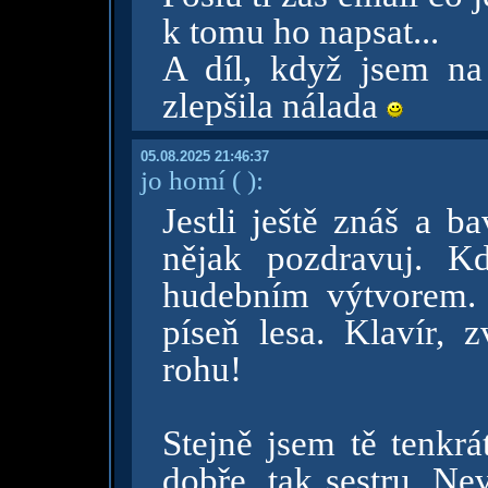
k tomu ho napsat...
A díl, když jsem na
zlepšila nálada
05.08.2025 21:46:37
jo homí
( )
:
Jestli ještě znáš a b
nějak pozdravuj. K
hudebním výtvorem. M
píseň lesa. Klavír, 
rohu!
Stejně jsem tě tenkr
dobře, tak sestru. Ne