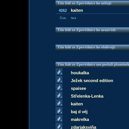
Tito lidé ze Zpovědnice ho milují:
kaiten
4262
Číslo
Nick
Tito lidé ze Zpovědnice ho nenávidí:
Tito lidé ze Zpovědnice ho obdivují:
Tito lidé ze Zpovědnice mu poslali plamíne
houkalka
Ježek second edition
spaisee
Střelenka-Lenka
kaiten
baj d véj
makrelka
zdarjaksviňa