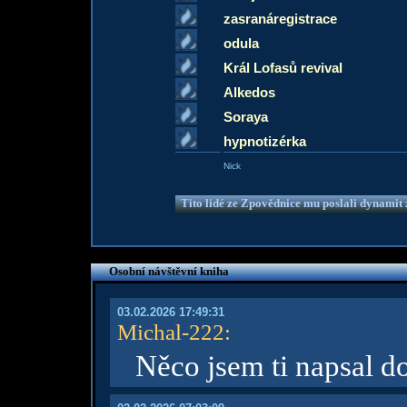
zasranáregistrace
odula
Král Lofasů revival
Alkedos
Soraya
hypnotizérka
Nick
Tito lidé ze Zpovědnice mu poslali dynamit z
Osobní návštěvní kniha
03.02.2026 17:49:31
Michal-222
:
Něco jsem ti napsal do