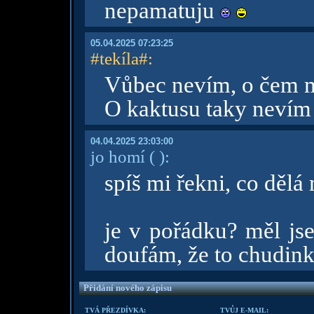
nepamatuju
05.04.2025 07:23:25
#tekíla#
:
Vůbec nevím, o čem 
O kaktusu taky nevím
04.04.2025 23:03:00
jo homí
( )
:
spíš mi řekni, co dělá
je v pořádku? měl jse
doufám, že to chudink
Přidání nového zápisu
TVÁ PŘEZDÍVKA:
TVŮJ E-MAIL: