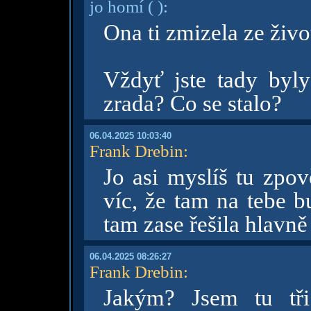
jo homí
( )
:
Ona ti zmizela ze živo
Vždyť jste tady byly
zrada? Co se stalo?
06.04.2025 10:03:40
Frank Drebin
:
Jo asi myslíš tu zpo
víc, že tam na tebe b
tam zase řešila hlavn
06.04.2025 08:26:27
Frank Drebin
:
Jakým? Jsem tu tři