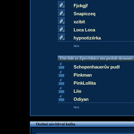
Fjckgjf
Snapiczeq
xzibit
Loca Loca
hypnotizérka
Nick
Tito lidé ze Zpovědnice mu poslali dynamit z
Schopenhauerův pudl
Pinkman
PinkLollita
Liio
Odiyan
Nick
Osobní návštěvní kniha