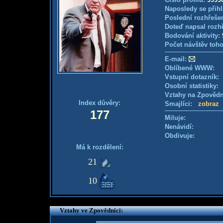
Naposledy se přihl
Poslední rozhřešen
Doteď napsal rozh
Bodování aktivity:
Počet návštěv toho
E-mail:
Oblíbené WWW:
Vstupní dotazník: 
Osobní statistiky
Vztahy na Zpověd
Index důvěry:
Smajlíci:
zobraz
177
Miluje:
Nenávidí:
Obdivuje:
Má k rozdělení:
21
10
Vztahy ve Zpovědnici: