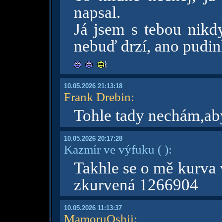
napsal.
Já jsem s tebou nikd
nebuď drzí, ano pudi
10.05.2026 21:13:18
Frank Drebin
:
Tohle tady nechám,aby 
10.05.2026 20:17:28
Kazmír ve výfuku
( )
:
Takhle se o mě kurva 
zkurvená 1266904
10.05.2026 11:13:37
MamoruOshii
: