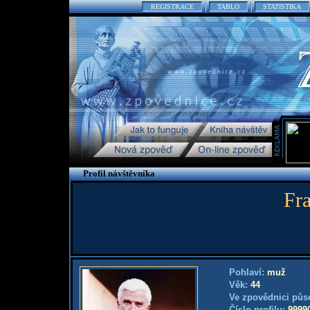
REGISTRACE
TABLO
STATISTIKA
Profil návštěvníka
Fr
Pohlaví:
muž
Věk:
44
Ve zpovědnici půs
Číslo profilu:
9999