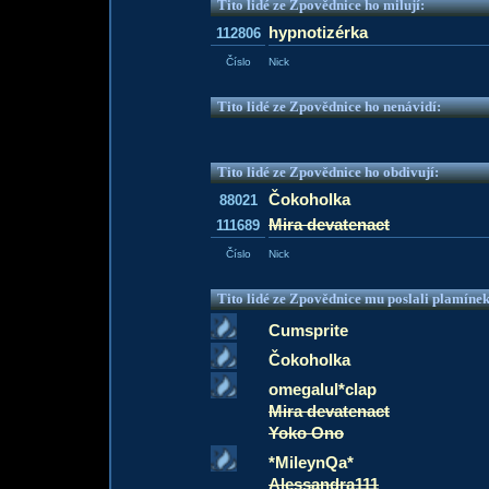
Tito lidé ze Zpovědnice ho milují:
hypnotizérka
112806
Číslo
Nick
Tito lidé ze Zpovědnice ho nenávidí:
Tito lidé ze Zpovědnice ho obdivují:
Čokoholka
88021
Mira devatenact
111689
Číslo
Nick
Tito lidé ze Zpovědnice mu poslali plamíne
Cumsprite
Čokoholka
omegalul*clap
Mira devatenact
Yoko Ono
*MileynQa*
Alessandra111