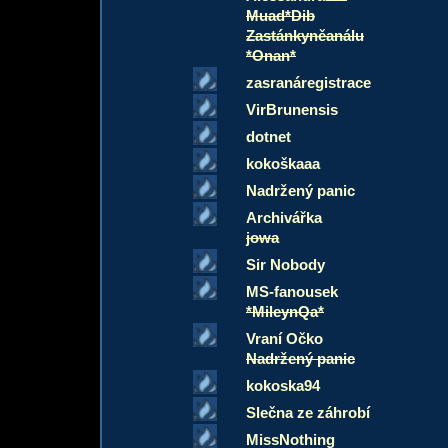
Muad*Dib
Zastánkyněanálu
*Onan*
zasranáregistrace
VirBrunensis
dotnet
kokoškaaa
Nadržený panic
Archivářka
jowa
Sir Nobody
MS-fanousek
*MileynQa*
Vraní Očko
Nadržený panic
kokoska94
Slečna ze záhrobí
MissNothing