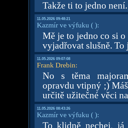
Takže ti to jedno není
11.05.2026 09:48:21
Kazmír ve výfuku
( )
:
Mě je to jedno co si 
vyjadřovat slušně. To 
11.05.2026 09:07:08
Frank Drebin
:
No s těma majoram
opravdu vtipný ;) Máš
určitě užitečné věci n
11.05.2026 08:43:26
Kazmír ve výfuku
( )
:
To klidně nechej, já 