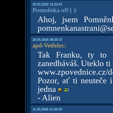
20.05.2026 12:22:41
Pomněnka off
( )
:
Ahoj, jsem Pomněnk
pomnenkanastrani@s
20.05.2026 08:20:37
apd-Vetřelec
:
Tak Franku, ty to 
zanedbáváš. Uteklo ti
www.zpovednice.cz/de
Pozor, ať ti neuteče 
jedna
- Alien
11.05.2026 21:40:39