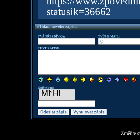
https://www.zpov
statusik=36662
Přidání nového zápisu
TVÁ PŘEZDÍVKA:
TVŮJ E-MAIL:
TEXT ZÁPISU:
Opište kod:
Změňte sv