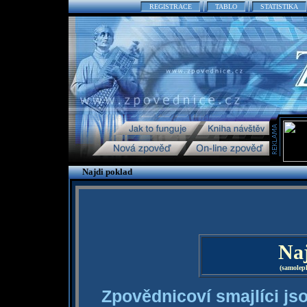
REGISTRACE
TABLO
STATISTIKA
Najdi poklad
Naj
(samolep
Zpovědnicoví smajlíci jso