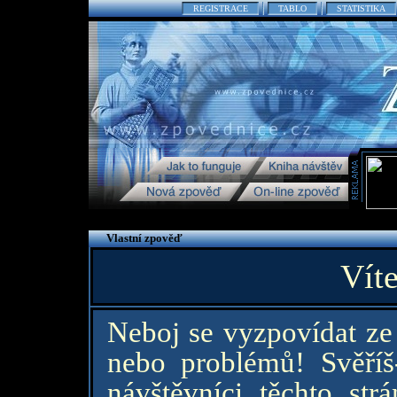
REGISTRACE
TABLO
STATISTIKA
Vlastní zpověď
Víte
Neboj se vyzpovídat ze 
nebo problémů! Svěříš-l
návštěvníci těchto str