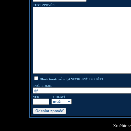
TEXT ZPOVĚDI
Obsah tématu může být NEVHODNÝ PRO DĚTI
TVŮJ E-MAIL
VĚK
POHLAVÍ
Změňte sv