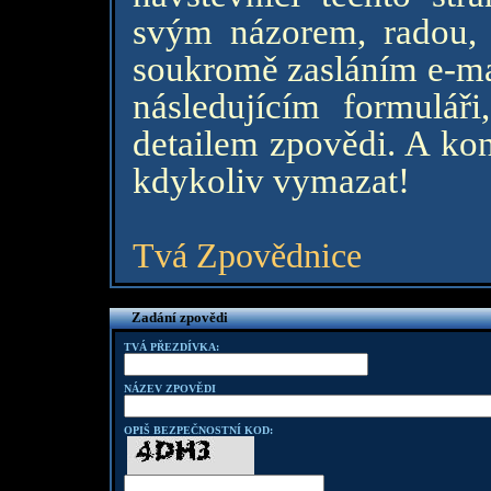
svým názorem, radou,
soukromě zasláním e-mai
následujícím formulář
detailem zpovědi. A k
kdykoliv vymazat!
Tvá Zpovědnice
Zadání zpovědi
TVÁ PŘEZDÍVKA:
NÁZEV ZPOVĚDI
OPIŠ BEZPEČNOSTNÍ KOD: